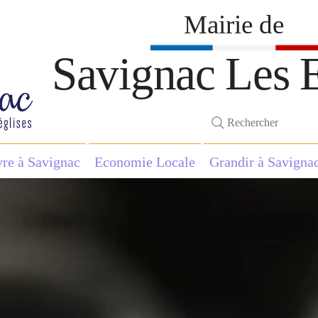
Mairie de
Savignac Les E
Rechercher
vre à Savignac
Economie Locale
Grandir à Savigna