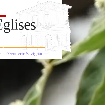
glises
c
Découvrir Savignac