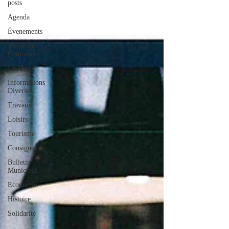
posts
Agenda
Évenements
Vie de la
Commune
La Mairie
Informations
Diverses
Travaux
Loisirs
Tourisme
Consignes
Bulletin
Municipal
Economie
Histoire
Solidarité