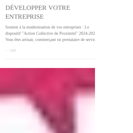
Economie
DÉVELOPPER VOTRE
ENTREPRISE
Soutien à la modernisation de vos entreprises : Le
dispositif "Action Collective de Proximité" 2024-2027
Vous êtes artisan, commerçant ou prestataire de services
sur le territoire du Pays de l’Isle en Périgord ? Vous
avez un projet de développement ou de rénovation ?
Profitez d'un accompagnement sur mesure et d'aides
financières pour dynamiser votre activité. 1. Suis-je
éligible ? Le dispositif s'adresse aux dirigeants
d'entreprises (TPE) inscrits au RCS ou au Répertoire
des