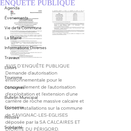
ENQUETE PUBLIQUE
Agenda
Évenements
Vie de la Commune
La Mairie
Informations Diverses
Travaux
AVIS D'ENQUÊTE PUBLIQUE
Loisirs
Demande d’autorisation 
Tourisme
environnementale pour le 
renouvellement de l’autorisation 
Consignes
d’exploitation et l’extension d’une 
Bulletin Municipal
carrière de roche massive calcaire et 
Economie
de ses installations sur la commune 
de SAVIGNAC-LES-EGLISES 
Histoire
déposée par la SA CALCAIRES ET 
Solidarité
DIORITE DU PÉRIGORD.