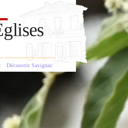
glises
c
Découvrir Savignac