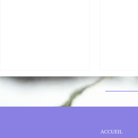
Les travaux s'achèvent !!!
Circulation r
ACCUEIL
station d'épur