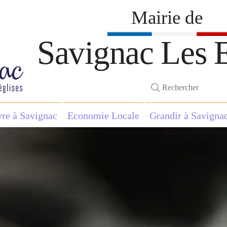
Mairie de
Savignac Les E
Rechercher
vre à Savignac
Economie Locale
Grandir à Savigna