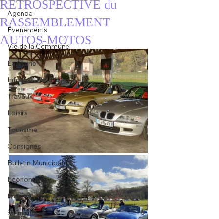
RETROSPECTIVE du
Agenda
RASSEMBLEMENT
Évenements
AUTOS-MOTOS
Vie de la Commune
La Mairie
Informations Diverses
Travaux
Loisirs
Tourisme
Consignes
Bulletin Municipal
Economie
Histoire
Solidarité