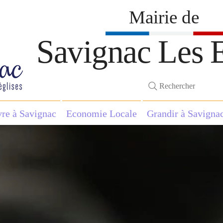
Mairie de
Savignac Les E
Rechercher
vre à Savignac
Economie Locale
Grandir à Savigna