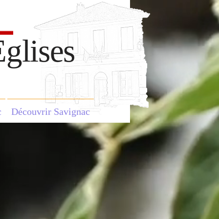
glises
c
Découvrir Savignac