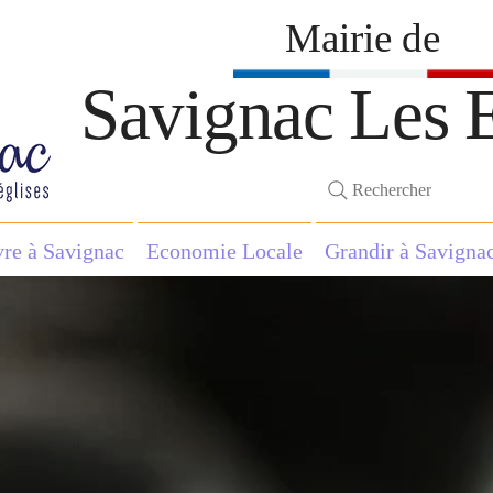
Mairie de
Savignac Les E
Rechercher
vre à Savignac
Economie Locale
Grandir à Savigna