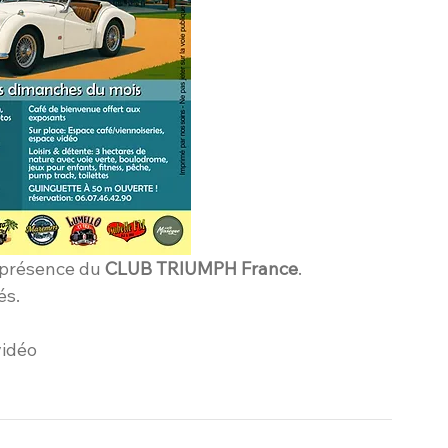
 présence du 
CLUB TRIUMPH France
. 
és.
vidéo