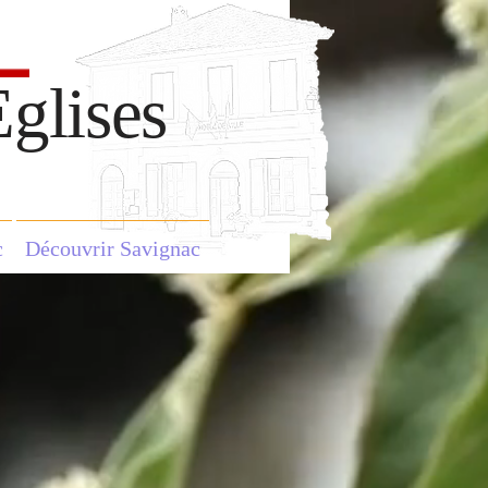
glises
c
Découvrir Savignac