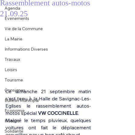
Rassemblement autos-motos
Agenda
21.09.25
Évenements
Vie de la Commune
La Mairie
Informations Diverses
Travaux
Loisirs
Tourisme
Consignes
Ce dimanche 21 septembre matin 
s'est tenu à la Halle de Savignac-Les-
Bulletin Municipal
Eglises le rassemblement autos-
Economie
motos spécial 
VW COCCINELLE
.
Malgré le temps pluvieux, quelques 
Histoire
voitures ont fait le déplacement 
Solidarité
accueillies par un bon café chaud. 