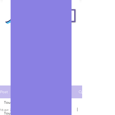
ME
NU
Mairie de
Savignac Les Eglises
Rechercher
Post
Tous les posts
16 avr. 2024
1 min de lecture
Tous les posts