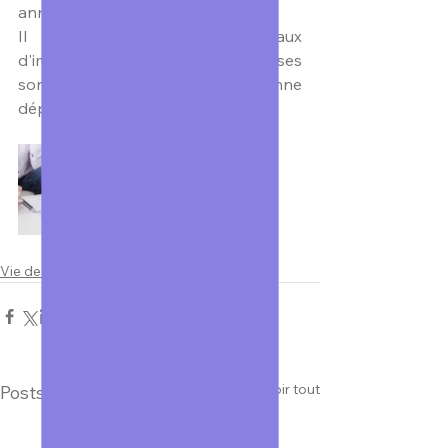
année consécutive. 
Il est a noter que les taux 
d'impositions de Savignac-les-Eglises 
sont en dessous de la moyenne  
départementale. 
Vie de la Commune
Voir tout
Posts similaires