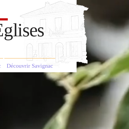
glises
c
Découvrir Savignac