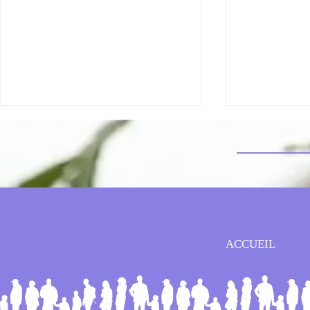
RESTRICTION D'EAU - mise à
AGENDA 2026
ACCUEIL
jour au 17/07
29.06.26