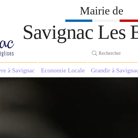
Mairie de
Savignac Les E
Rechercher
vre à Savignac
Economie Locale
Grandir à Savigna