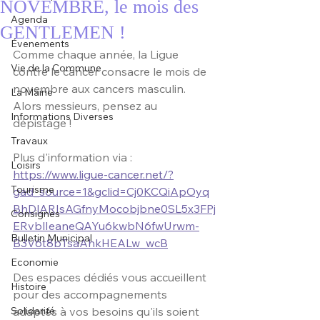
NOVEMBRE, le mois des
Agenda
GENTLEMEN !
Évenements
Comme chaque année, la Ligue 
Vie de la Commune
contre le cancer consacre le mois de 
novembre aux cancers masculin. 
La Mairie
Alors messieurs, pensez au 
Informations Diverses
dépistage !
Travaux
Plus d'information via : 
Loisirs
https://www.ligue-cancer.net/?
Tourisme
gad_source=1&gclid=Cj0KCQiApOyq
BhDlARIsAGfnyMocobjbne0SL5x3FPj
Consignes
ERvblIeaneQAYu6kwbN6fwUrwm-
Bulletin Municipal
B3V6t8bTsaAhkHEALw_wcB
Economie
Des espaces dédiés vous accueillent 
Histoire
pour des accompagnements 
Solidarité
adaptés à vos besoins qu'ils soient 