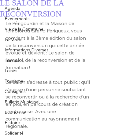
LE SALON DE LA
Agenda
RECONVERSION
Évenements
Le Périgourdin et la Maison de 
Vie de la Commune
l’emploi du Grand Périgueux, vous 
convient à la 3ème édition du salon 
La Mairie
de la reconversion qui cette année 
Informations Diverses
évolue et devient : Le salon de 
l’emploi, de la reconversion et de la 
Travaux
formation !
Loisirs
Tourisme
Ce salon s’adresse à tout public : qu’il 
s’agisse d’une personne souhaitant 
Consignes
se reconvertir, ou à la recherche d’un 
Bulletin Municipal
emploi, en parcours de création 
d’entreprise. Avec une 
Economie
communication au rayonnement 
Histoire
régionale.
Solidarité