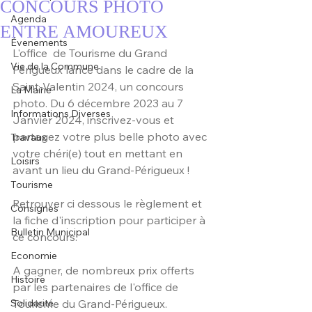
CONCOURS PHOTO
Agenda
ENTRE AMOUREUX
Évenements
L'office  de Tourisme du Grand 
Vie de la Commune
Périgueux lance dans le cadre de la 
Saint-Valentin 2024, un concours 
La Mairie
photo. Du 6 décembre 2023 au 7 
Informations Diverses
Janvier 2024, inscrivez-vous et 
partagez votre plus belle photo avec 
Travaux
votre chéri(e) tout en mettant en 
Loisirs
avant un lieu du Grand-Périgueux !
Tourisme
Retrouver ci dessous le règlement et 
Consignes
la fiche d'inscription pour participer à 
Bulletin Municipal
ce concours. 
Economie
A gagner, de nombreux prix offerts 
Histoire
par les partenaires de l'office de 
Solidarité
Tourisme du Grand-Périgueux.