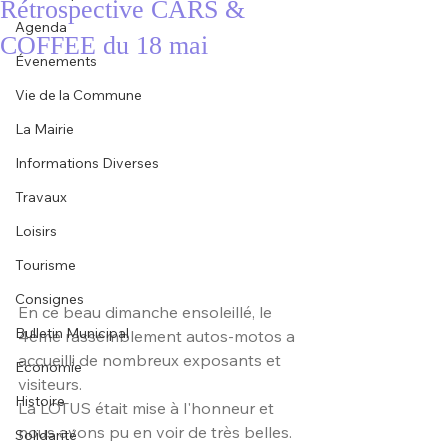
Rétrospective CARS &
Agenda
COFFEE du 18 mai
Évenements
Vie de la Commune
La Mairie
Informations Diverses
Travaux
Loisirs
Tourisme
Consignes
En ce beau dimanche ensoleillé, le 
Bulletin Municipal
4ème rassemblement autos-motos a 
accueilli de nombreux exposants et 
Economie
visiteurs. 
Histoire
La LOTUS était mise à l'honneur et 
nous avons pu en voir de très belles.
Solidarité