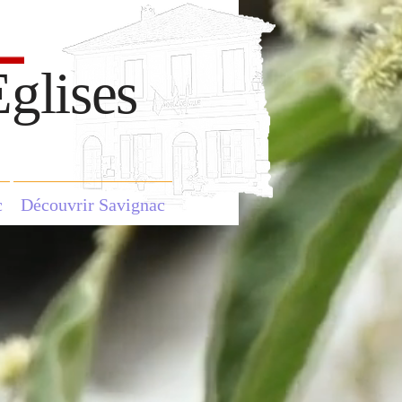
glises
c
Découvrir Savignac