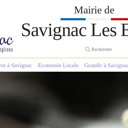
Mairie de
Savignac Les E
Rechercher
vre à Savignac
Economie Locale
Grandir à Savigna