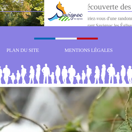
Découverte de
Que diriez-vous d'une randon
entourant Savignac les Église
d'histoir
PLAN DU SITE
MENTIONS LÉGALES