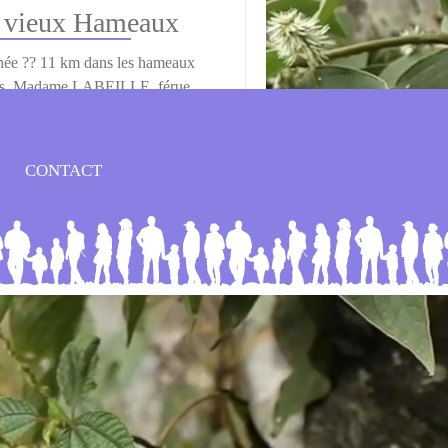
s vieux Hameaux
née ?? 11 km dans les hameaux
s. Madame LABEILLE, férue
e, vous...
CONTACT