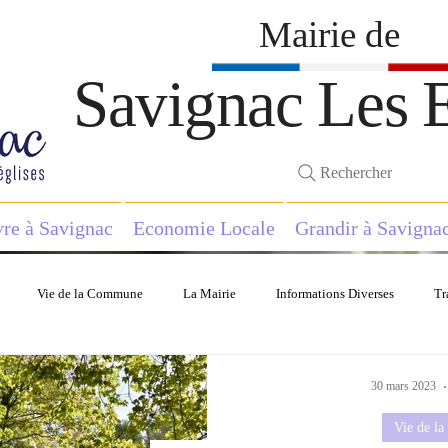
Mairie de
Savignac Les E
Rechercher
vre à Savignac
Economie Locale
Grandir à Savigna
Vie de la Commune
La Mairie
Informations Diverses
Tr
in Municipal
Economie
Histoire
Solidarité
30 mars 2023
Vie de l