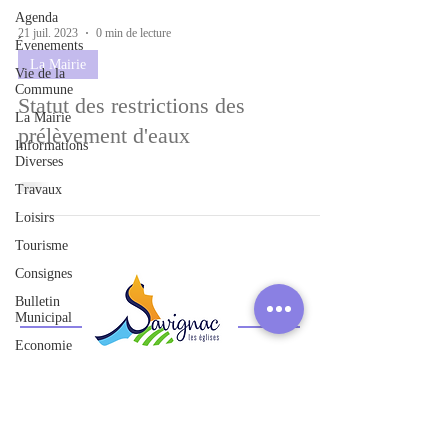
Agenda
21 juil. 2023
0 min de lecture
Évenements
La Mairie
Vie de la
Commune
Statut des restrictions des
La Mairie
prélèvement d'eaux
Informations
Diverses
Travaux
Loisirs
Tourisme
Consignes
Bulletin
Municipal
Economie
Histoire
Solidarité