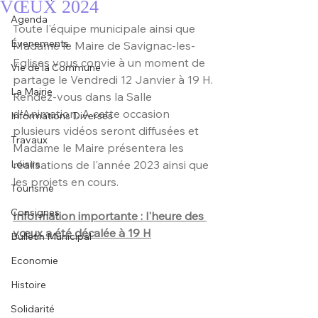
VŒUX 2024
Agenda
Toute l'équipe municipale ainsi que 
Évenements
Madame le Maire de Savignac-les-
Eglises vous convie à un moment de 
Vie de la Commune
partage le Vendredi 12 Janvier à 19 H.
La Mairie
Rendez-vous dans la Salle 
d'Animation. A cette occasion 
Informations Diverses
plusieurs vidéos seront diffusées et 
Travaux
Madame le Maire présentera les 
Loisirs
réalisations de l'année 2023 ainsi que 
les projets en cours.
Tourisme
Consignes
Information importante : l'heure des 
vœux a été décalée à 19 H
Bulletin Municipal
Economie
Histoire
Solidarité