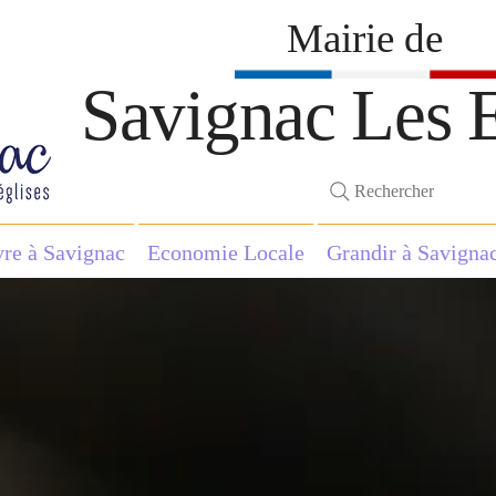
Mairie de
Savignac Les E
Rechercher
vre à Savignac
Economie Locale
Grandir à Savigna