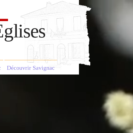
glises
c
Découvrir Savignac