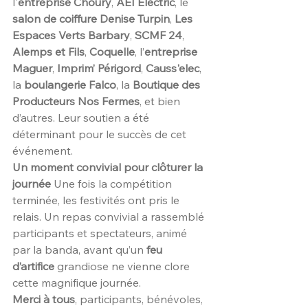
l'
entreprise Choury
, 
AEI Electric
, le 
salon de coiffure Denise Turpin
, 
Les 
Espaces Verts Barbary
, 
SCMF 24
, 
Alemps et Fils
, 
Coquelle
, l’
entreprise 
Maguer
, 
Imprim’ Périgord
, 
Causs'elec
, 
la 
boulangerie Falco
, la 
Boutique des 
Producteurs Nos Fermes
, et bien 
d’autres. Leur soutien a été 
déterminant pour le succès de cet 
événement.
Un moment convivial pour clôturer la 
journée
 Une fois la compétition 
terminée, les festivités ont pris le 
relais. Un repas convivial a rassemblé 
participants et spectateurs, animé 
par la banda, avant qu’un 
feu 
d’artifice
 grandiose ne vienne clore 
cette magnifique journée.
Merci à tous
, participants, bénévoles, 