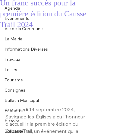
Un franc succès pour la
Agenda
première édition du Causse
Évenements
Trail 2024
Vie de la Commune
La Mairie
Informations Diverses
Travaux
Loisirs
Tourisme
Consignes
Bulletin Municipal
Le samedi 14 septembre 2024, 
Economie
Savignac-les-Églises a eu l'honneur 
Histoire
d'accueillir la première édition du 
Causse Trail
, un événement qui a 
Solidarité