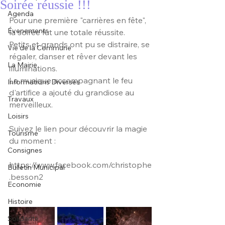
Soirée réussie !!!
Agenda
Pour une première "carrières en fête", 
Évenements
la soirée fut une totale réussite. 
Petits et grands ont pu se distraire, se 
Vie de la Commune
régaler, danser et rêver devant les 
La Mairie
illuminations.
La musique accompagnant le feu 
Informations Diverses
d'artifice a ajouté du grandiose au 
Travaux
merveilleux.
Loisirs
Suivez le lien pour découvrir la magie 
Tourisme
du moment :
Consignes
https://www.facebook.com/christophe
Bulletin Municipal
.besson2
Economie
Histoire
Solidarité