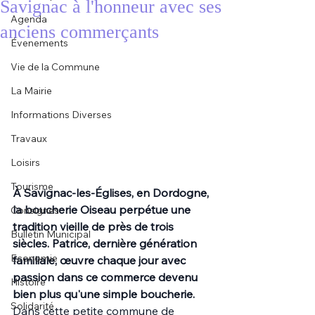
Savignac à l'honneur avec ses
Agenda
anciens commerçants
Évenements
Vie de la Commune
La Mairie
Informations Diverses
Travaux
Loisirs
Tourisme
À Savignac-les-Églises, en Dordogne, 
la boucherie Oiseau perpétue une 
Consignes
tradition vieille de près de trois 
Bulletin Municipal
siècles. Patrice, dernière génération 
Economie
familiale, œuvre chaque jour avec 
passion dans ce commerce devenu 
Histoire
bien plus qu'une simple boucherie.
Solidarité
Dans cette petite commune de 