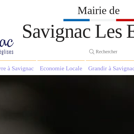
Mairie de
Savignac Les E
Rechercher
vre à Savignac
Economie Locale
Grandir à Savigna