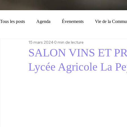
Tous les posts
Agenda
Évenements
Vie de la Commu
15 mars 2024
0 min de lecture
Loisirs
Tourisme
Consignes
Bulletin Municipal
SALON VINS ET PROD
Lycée Agricole La P