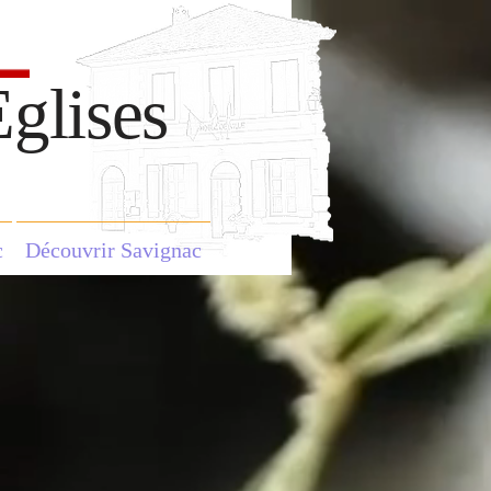
glises
c
Découvrir Savignac