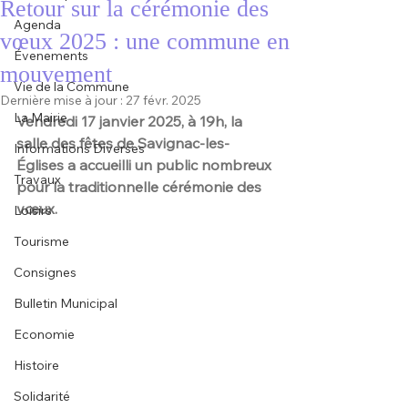
Retour sur la cérémonie des
Agenda
vœux 2025 : une commune en
Évenements
mouvement
Vie de la Commune
Dernière mise à jour :
27 févr. 2025
La Mairie
Vendredi 17 janvier 2025, à 19h, la 
salle des fêtes de Savignac-les-
Informations Diverses
Églises a accueilli un public nombreux 
Travaux
pour la traditionnelle cérémonie des 
vœux.
Loisirs
Tourisme
Consignes
Bulletin Municipal
Economie
Histoire
Solidarité