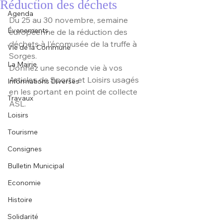
Réduction des déchets
Agenda
Du 25 au 30 novembre, semaine 
Évenements
européenne de la réduction des 
déchets à l'écomusée de la truffe à 
Vie de la Commune
Sorges.
La Mairie
Donnez une seconde vie à vos 
Articles de Sports et Loisirs usagés 
Informations Diverses
en les portant en point de collecte 
Travaux
ASL.
Loisirs
Tourisme
Consignes
Bulletin Municipal
Economie
Histoire
Solidarité