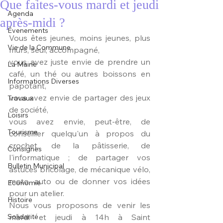
Que faites-vous mardi et jeudi
Agenda
après-midi ?
Évenements
Vous êtes jeunes, moins jeunes, plus 
Vie de la Commune
mûrs, seul, accompagné, 
vous avez juste envie de prendre un 
La Mairie
café, un thé ou autres boissons en 
Informations Diverses
papotant,
vous avez envie de partager des jeux 
Travaux
de société, 
Loisirs
vous avez envie, peut-être, de 
Tourisme
conseiller quelqu'un à propos du 
crochet, de la pâtisserie, de 
Consignes
l'informatique ; de partager vos 
Bulletin Municipal
astuces bricolage, de mécanique vélo, 
moto, auto ou de donner vos idées 
Economie
pour un atelier.
Histoire
Nous vous proposons de venir les 
Solidarité
mardi et jeudi à 14h à Saint 