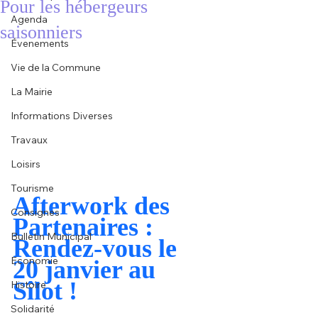
Pour les hébergeurs
Agenda
saisonniers
Évenements
Vie de la Commune
La Mairie
Informations Diverses
Travaux
Loisirs
Tourisme
Afterwork des 
Consignes
Partenaires : 
Bulletin Municipal
Rendez-vous le 
Economie
20 janvier au 
Sîlot !
Histoire
Solidarité