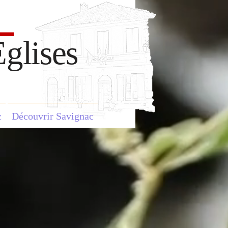
glises
c
Découvrir Savignac