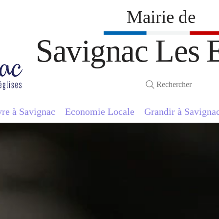
Mairie de
Savignac Les E
Rechercher
vre à Savignac
Economie Locale
Grandir à Savigna