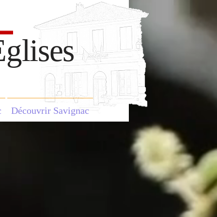
glises
c
Découvrir Savignac