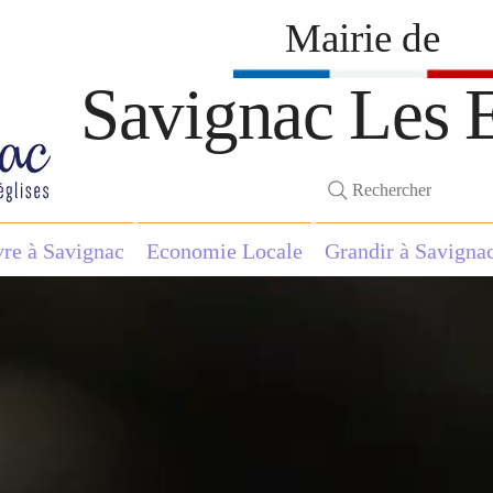
Mairie de
Savignac Les E
Rechercher
vre à Savignac
Economie Locale
Grandir à Savigna