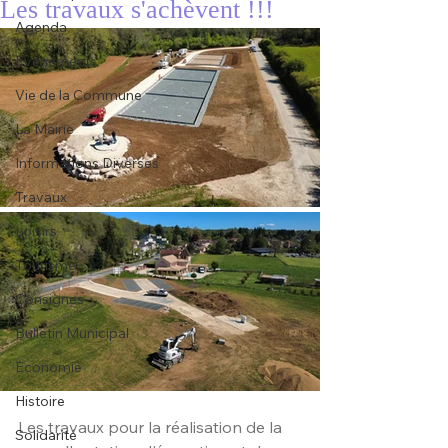
Les travaux s'achèvent !!!
Agenda
Évenements
Vie de la Commune
La Mairie
Informations Diverses
Travaux
Loisirs
Tourisme
Consignes
Bulletin Municipal
Economie
Histoire
Les travaux pour la réalisation de la 
Solidarité