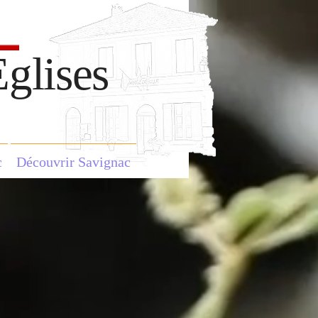
glises
c
Découvrir Savignac