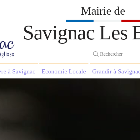
Mairie de
Savignac Les E
Rechercher
vre à Savignac
Economie Locale
Grandir à Savigna