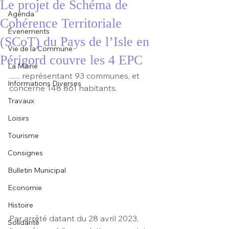
Le projet de Schéma de
Agenda
Cohérence Territoriale
Évenements
(SCoT) du Pays de l’Isle en
Vie de la Commune
Périgord couvre les 4 EPC
La Mairie
....... représentant 93 communes, et 
Informations Diverses
concerne 148 861 habitants.
Travaux
Loisirs
Tourisme
Consignes
Bulletin Municipal
Economie
Histoire
Par arrêté datant du 28 avril 2023, 
Solidarité