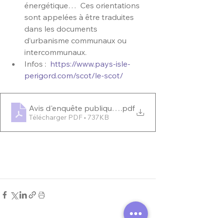
énergétique…  Ces orientations 
sont appelées à être traduites 
dans les documents  
d’urbanisme communaux ou 
intercommunaux.
Infos :  
https://www.pays-isle-
perigord.com/scot/le-scot/
Avis d'enquête publique - Art R123-11
.pdf
Télécharger PDF • 737KB