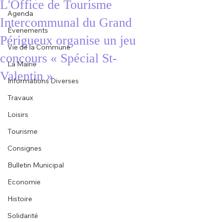
L'Office de Tourisme
Agenda
Intercommunal du Grand
Évenements
Périgueux organise un jeu
Vie de la Commune
concours « Spécial St-
La Mairie
Valentin »
Informations Diverses
Travaux
Loisirs
Tourisme
Consignes
Bulletin Municipal
Economie
Histoire
Solidarité