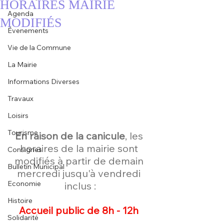
HORAIRES MAIRIE
Agenda
MODIFIÉS
Évenements
Vie de la Commune
La Mairie
Informations Diverses
Travaux
Loisirs
Tourisme
En raison de la canicule
, les 
horaires de la mairie sont 
Consignes
modifiés à partir de demain 
Bulletin Municipal
mercredi jusqu'à vendredi 
Economie
inclus :
Histoire
Accueil public de 8h - 12h 
Solidarité