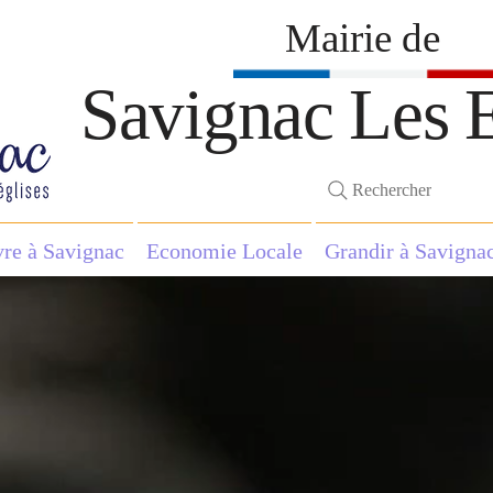
Mairie de
Savignac Les E
Rechercher
vre à Savignac
Economie Locale
Grandir à Savigna