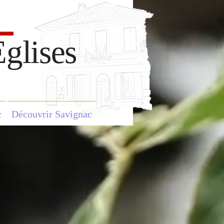
glises
c
Découvrir Savignac