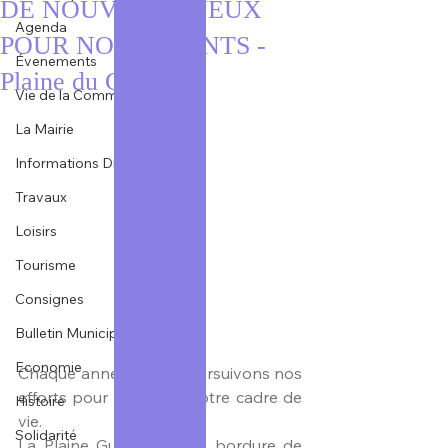
DE NOUVEAUX JEUX
Agenda
POUR NOS ENFANTS -
Évenements
Plaine du Gué
Vie de la Commune
La Mairie
Informations Diverses
Travaux
Loisirs
Tourisme
Consignes
Bulletin Municipal
Economie
Chaque année, nous poursuivons nos 
efforts pour améliorer notre cadre de 
Histoire
vie. 
Solidarité
La Plaine Gué, située en bordure de 