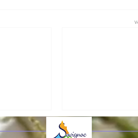
V
RISQUE D'INCENDIE
La Dordogne est toujours