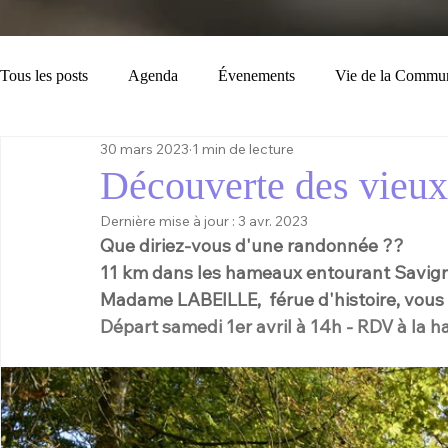
Tous les posts
Agenda
Évenements
Vie de la Commu
30 mars 2023
1 min de lecture
Loisirs
Tourisme
Consignes
Bulletin Municipal
Découverte des vieu
Dernière mise à jour :
3 avr. 2023
Que diriez-vous d'une randonnée ?? 
11 km dans les hameaux entourant Savigna
Madame LABEILLE,  férue d'histoire, vous r
Départ samedi 1er avril à 14h - RDV à la 