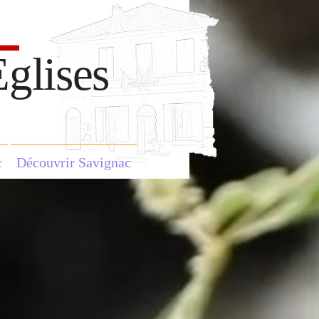
glises
c
Découvrir Savignac