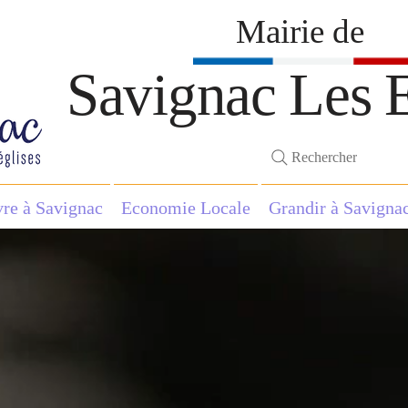
Mairie de
Savignac Les E
Rechercher
vre à Savignac
Economie Locale
Grandir à Savigna