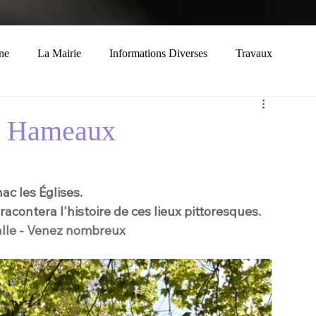
ne
La Mairie
Informations Diverses
Travaux
Economie
Histoire
Solidarité
x Hameaux
c les Églises. 
acontera l'histoire de ces lieux pittoresques.
halle - Venez nombreux