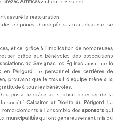
é 
Brezac Artifices
 a clôturé la soirée.
nt assuré la restauration.
alades en poney, d'une pêche aux cadeaux et se 
cès, et ce, grâce à l'implication de nombreuses 
personnes. . L'événement a pu se concrétiser grâce aux bénévoles des associations 
sociations de
Savignac-les-Églises 
ainsi que
 le 
x en Périgord
. Le 
personnel des carrières de 
n, prouvant que le travail d'équipe mène à la 
ratitude à tous les bénévoles.
La concrétisation de ce projet a été rendue possible grâce au soutien financier de la 
 la société 
Calcaires et Diorite du Périgord
. La 
 remerciements à l'ensemble des 
sponsors
 qui 
ux 
municipalités
 qui ont généreusement mis du 