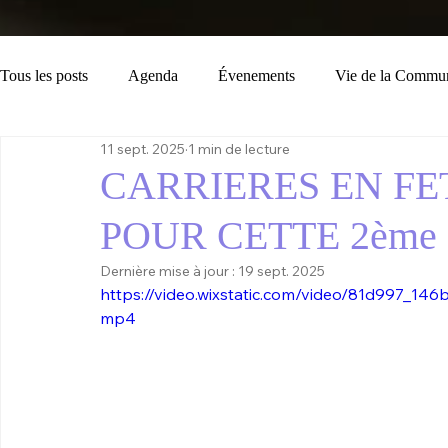
Tous les posts
Agenda
Évenements
Vie de la Commu
11 sept. 2025
1 min de lecture
Loisirs
Tourisme
Consignes
Bulletin Municipal
CARRIERES EN FE
POUR CETTE 2ème
Dernière mise à jour :
19 sept. 2025
https://video.wixstatic.com/video/81d997_1
mp4