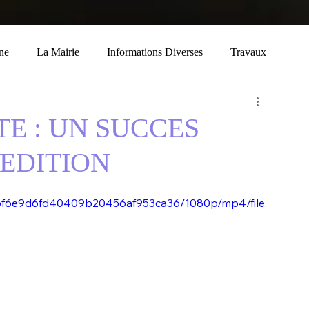
ne
La Mairie
Informations Diverses
Travaux
Economie
Histoire
Solidarité
TE : UN SUCCES
 EDITION
46bf6e9d6fd40409b20456af953ca36/1080p/mp4/file.