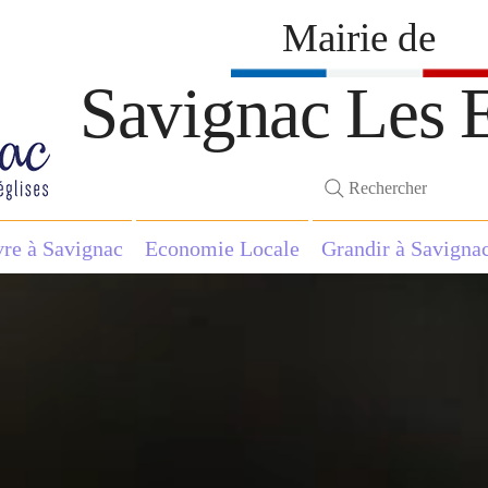
Mairie de
Savignac Les E
Rechercher
vre à Savignac
Economie Locale
Grandir à Savigna