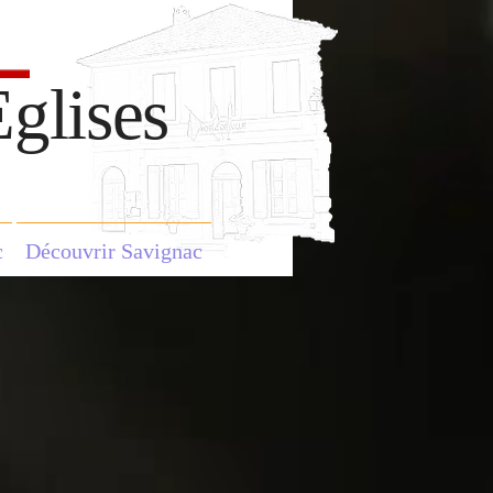
glises
c
Découvrir Savignac