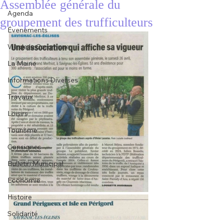
Assemblée générale du
Agenda
groupement des trufficulteurs
Évenements
Vie de la Commune
La Mairie
Informations Diverses
Travaux
Loisirs
Tourisme
Consignes
Bulletin Municipal
Economie
Histoire
Solidarité