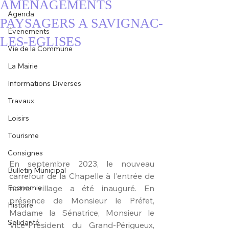
AMÉNAGEMENTS
Agenda
PAYSAGERS A SAVIGNAC-
Évenements
LES-EGLISES
Vie de la Commune
La Mairie
Informations Diverses
Travaux
Loisirs
Tourisme
Consignes
En septembre 2023, le nouveau 
Bulletin Municipal
carrefour de la Chapelle à l'entrée de 
notre village a été inauguré. En 
Economie
présence de Monsieur le Préfet, 
Histoire
Madame la Sénatrice, Monsieur le 
Solidarité
Vice-Président du Grand-Périgueux, 