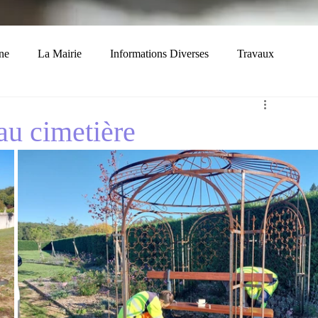
ne
La Mairie
Informations Diverses
Travaux
Economie
Histoire
Solidarité
u cimetière