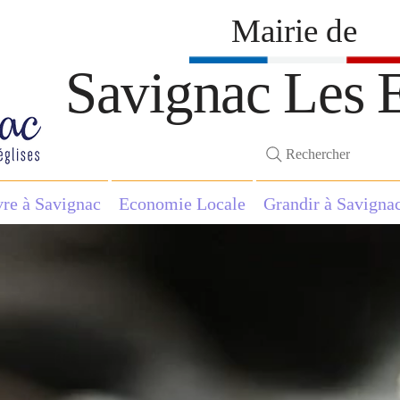
Mairie de
Savignac Les E
Rechercher
vre à Savignac
Economie Locale
Grandir à Savigna