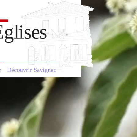
glises
c
Découvrir Savignac