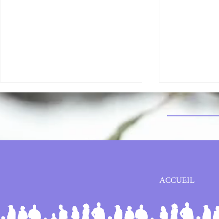
Les travaux s'achèvent !!!
Circulation r
ACCUEIL
station d'épur