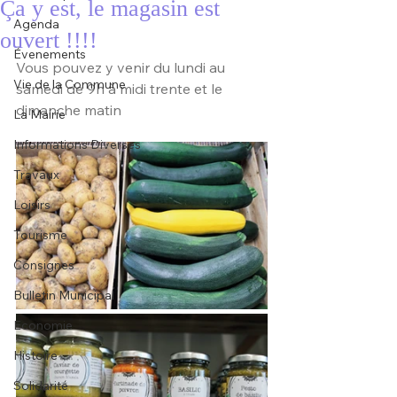
Ça y est, le magasin est
Agenda
ouvert !!!!
Évenements
Vous pouvez y venir du lundi au 
Vie de la Commune
samedi de 9h à midi trente et le 
dimanche matin
La Mairie
Informations Diverses
Travaux
Loisirs
Tourisme
Consignes
Bulletin Municipal
Economie
Histoire
Solidarité