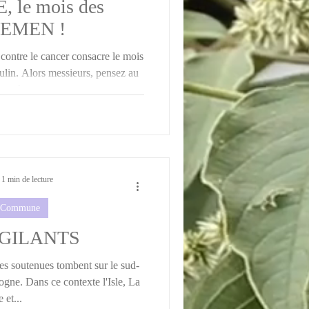
le mois des
EMEN !
ontre le cancer consacre le mois
lin. Alors messieurs, pensez au
age !...
1 min de lecture
a Commune
IGILANTS
ies soutenues tombent sur le sud-
gne. Dans ce contexte l'Isle, La
 et...