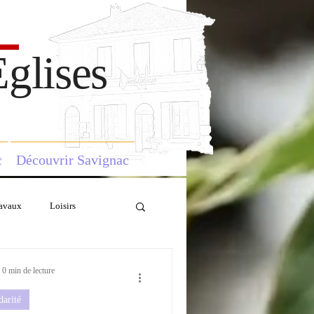
glises
c
Découvrir Savignac
avaux
Loisirs
0 min de lecture
darité