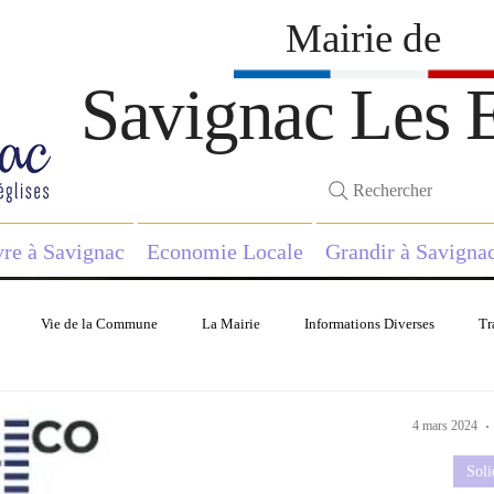
Mairie de
Savignac Les E
Rechercher
vre à Savignac
Economie Locale
Grandir à Savigna
Vie de la Commune
La Mairie
Informations Diverses
Tr
in Municipal
Economie
Histoire
Solidarité
4 mars 2024
Soli