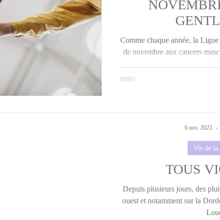
NOVEMBRE, 
GENTL
Comme chaque année, la Ligue c
de novembre aux cancers mascu
dépist
6 nov. 2023
Vie de l
TOUS V
Depuis plusieurs jours, des plu
ouest et notamment sur la Dordo
Loue